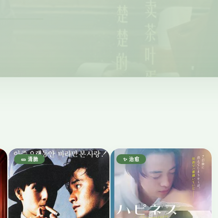
🥒 清脆
✨ 治愈