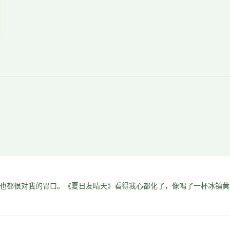
也都很对我的胃口。《夏日友晴天》看得我心都化了，像喝了一杯冰镇黄