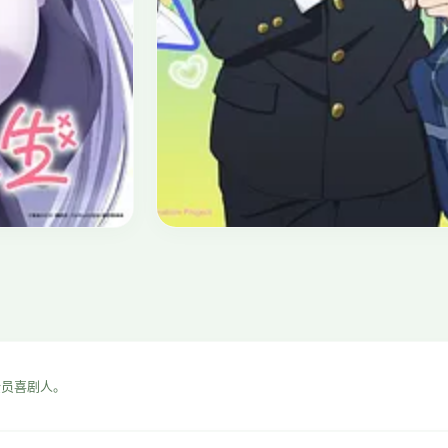
奇幻
⭐ 9.2
虫师
2005 · 奇幻/治愈 · 26集
全员喜剧人。