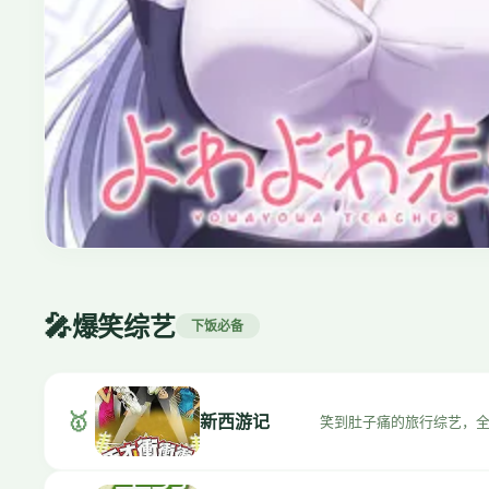
治愈
⭐ 9.4
夏目友人帐
🎤
2008 · 治愈/奇幻 · 6季
爆笑综艺
下饭必备
🥇
新西游记
笑到肚子痛的旅行综艺，