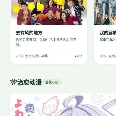
去有风的地方
我的解
治愈系田园剧，在慢生活中寻找内心的平
都市青年
静。
2023 · 治愈/剧情 · 40集
⭐ 8.7
2022 · 剧情
🎌
治愈动漫
温暖内心