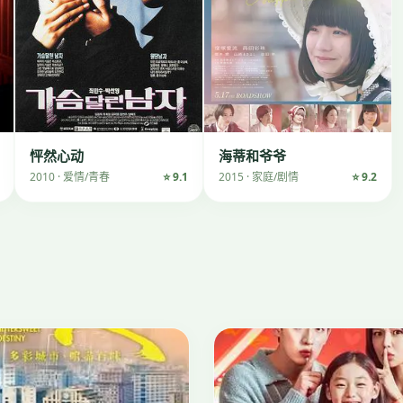
怦然心动
海蒂和爷爷
2010 · 爱情/青春
⭐ 9.1
2015 · 家庭/剧情
⭐ 9.2