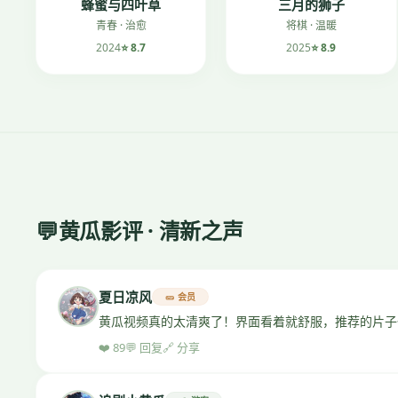
蜂蜜与四叶草
三月的狮子
青春 · 治愈
将棋 · 温暖
2024
⭐ 8.7
2025
⭐ 8.9
💬
黄瓜影评 · 清新之声
夏日凉风
🥒 会员
黄瓜视频真的太清爽了！界面看着就舒服，推荐的片子
❤️ 89
💬 回复
🔗 分享