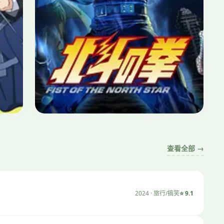
日常
⭐ 8.9
摇曳露营
2018 · 日常/治愈 · 12集
查看全部 →
2024 · 旅行/搞笑
⭐ 9.1