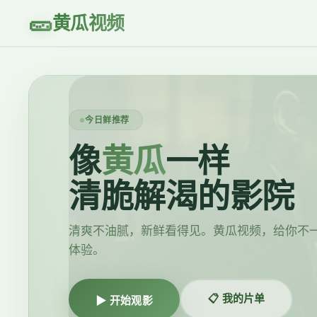
🥒
黄瓜视频
今日鲜推荐
像
黄瓜
一样
清脆解渴的影院
清爽不油腻，新鲜看得见。黄瓜视频，给你不
体验。
📋 我的片单
▶ 开始观影