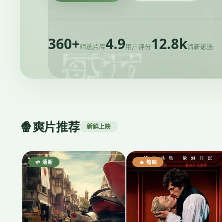
360+
4.9
12.8k
精选片库
用户评分
清新影迷
🍿
爽片推荐
新鲜上映
🌱 清新
🔥 热映