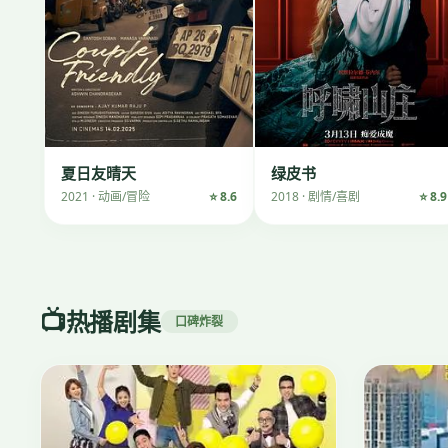
夏日友晴天
绿皮书
2021 · 动画/冒险
⭐ 8.6
2018 · 剧情/喜剧
⭐ 8.9
📺
热播剧集
口碑炸裂