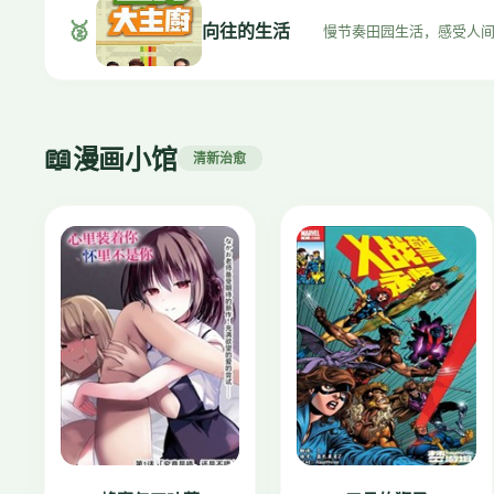
🥈
向往的生活
慢节奏田园生活，感受人
📖
漫画小馆
清新治愈