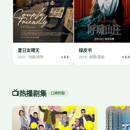
夏日友晴天
绿皮书
2021 · 动画/冒险
⭐ 8.6
2018 · 剧情/喜剧
⭐ 8.9
📺
热播剧集
口碑炸裂