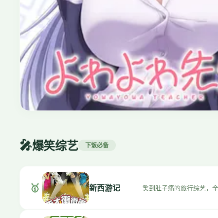
治愈
⭐ 9.4
夏目友人帐
🎤
2008 · 治愈/奇幻 · 6季
爆笑综艺
下饭必备
🥇
新西游记
笑到肚子痛的旅行综艺，