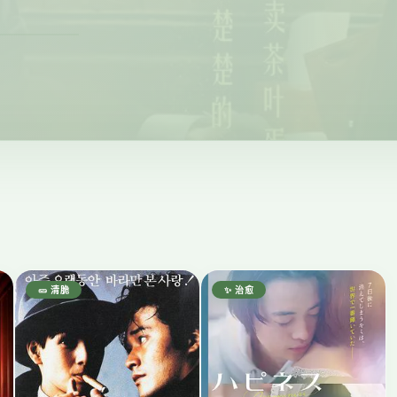
🥒 清脆
✨ 治愈