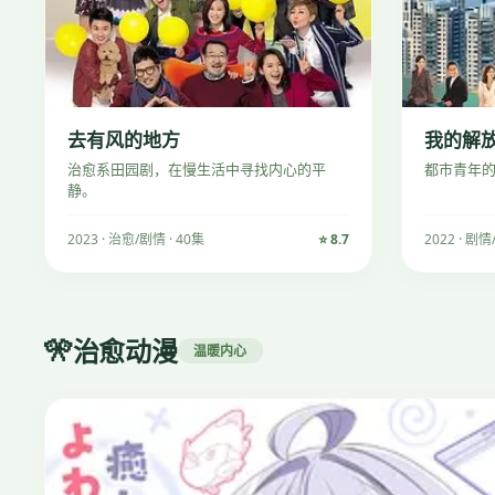
去有风的地方
我的解
治愈系田园剧，在慢生活中寻找内心的平
都市青年
静。
2023 · 治愈/剧情 · 40集
⭐ 8.7
2022 · 剧情
🎌
治愈动漫
温暖内心