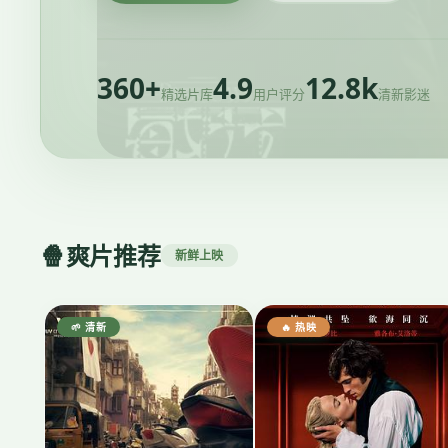
360+
4.9
12.8k
精选片库
用户评分
清新影迷
🍿
爽片推荐
新鲜上映
🌱 清新
🔥 热映