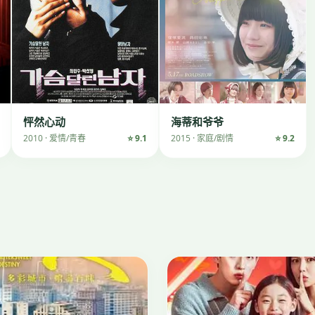
怦然心动
海蒂和爷爷
2010 · 爱情/青春
⭐ 9.1
2015 · 家庭/剧情
⭐ 9.2