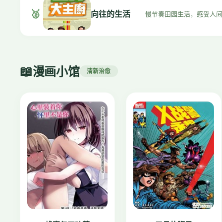
🥈
向往的生活
慢节奏田园生活，感受人
📖
漫画小馆
清新治愈