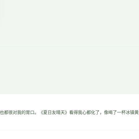
也都很对我的胃口。《夏日友晴天》看得我心都化了，像喝了一杯冰镇黄