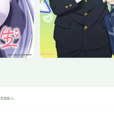
奇幻
⭐ 9.2
虫师
2005 · 奇幻/治愈 · 26集
全员喜剧人。