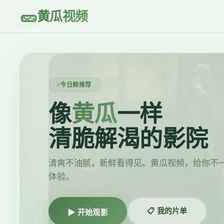
🥒
黄瓜视频
今日鲜推荐
像
黄瓜
一样
清脆解渴的影院
清爽不油腻，新鲜看得见。黄瓜视频，给你不
体验。
📋 我的片单
▶ 开始观影