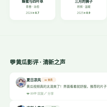
蜂蜜与四叶草
三月的狮子
青春 · 治愈
将棋 · 温暖
2024
⭐ 8.7
2025
⭐ 8.9
💬
黄瓜影评 · 清新之声
夏日凉风
🥒 会员
黄瓜视频真的太清爽了！界面看着就舒服，推荐的片子
❤️ 89
💬 回复
🔗 分享