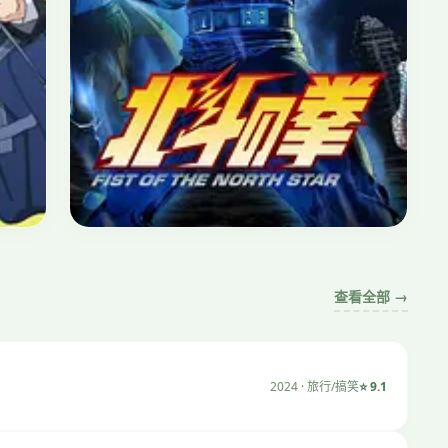
日常
⭐ 8.9
摇曳露营
2018 · 日常/治愈 · 12集
查看全部 →
2024 · 旅行/搞笑
⭐ 9.1